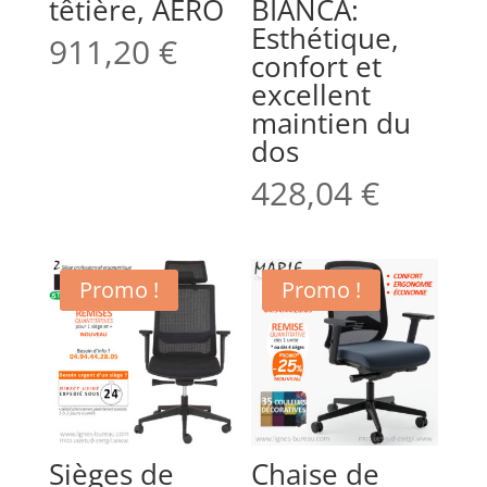
têtière, AERO
BIANCA:
Esthétique,
911,20
€
confort et
excellent
maintien du
dos
428,04
€
Promo !
Promo !
Sièges de
Chaise de