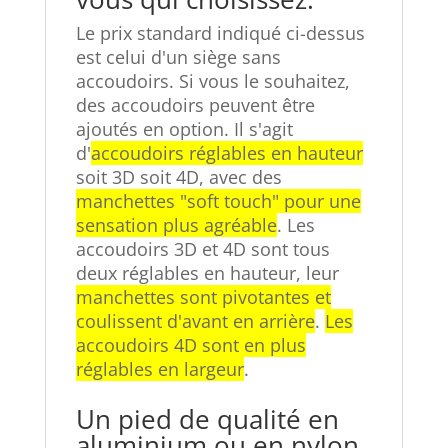
Le prix standard indiqué ci-dessus
est celui d'un siège sans
accoudoirs. Si vous le souhaitez,
des accoudoirs peuvent être
ajoutés en option. Il s'agit
d'
accoudoirs réglables en hauteur
soit 3D soit 4D, avec des
manchettes "soft touch" pour une
sensation plus agréable
. Les
accoudoirs 3D et 4D sont tous
deux réglables en hauteur, leur
manchettes sont pivotantes et
coulissent d'avant en arrière
.
Les
accoudoirs 4D sont en plus
réglables en largeur
.
Un pied de qualité en
aluminium ou en nylon