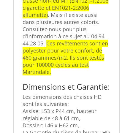
classé non-feu M1 (EN1021-1:2006
cigarette et EN1021-2:2006
allumette)
. Mais il existe aussi
dans plusieures autres coloris.
Consultez-nous pour plus
d'information à ce sujet au 04 94
44 28 05.
Ces revêtements sont en
polyester pour votre confort, de
460 grammes/m2. Ils sont testés
pour 100000 cycles au test
Martindale.
Dimensions et Garantie:
Les dimensions des chaises HD
sont les suivantes:
Assise: L53 x P44 cm, hauteur
réglable de 48 à 61 cm,
Dossier: L46 x H62 cm,
La Garantie du siège de bureau HD