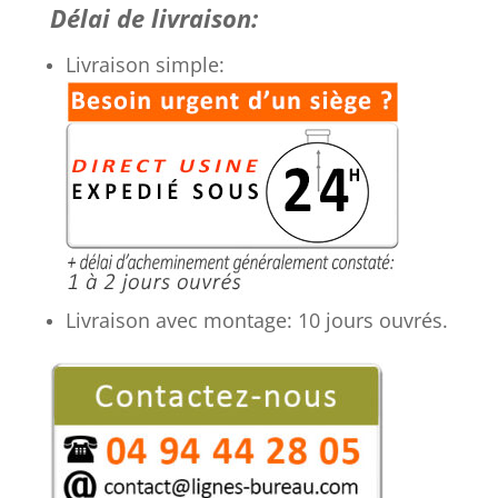
Délai de livraison:
Fauteuil
à
Livraison simple:
mécanisme
Synchrone
et
Dossier
Haut
nommé
HD
Livraison avec montage: 10 jours ouvrés.