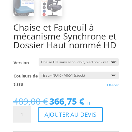
Chaise et Fauteuil à
mécanisme Synchrone et
Dossier Haut nommé HD
Version
Couleurs de
tissu
Effacer
489,00
€
366,75
€
Le
Le
HT
prix
prix
quantité
AJOUTER AU DEVIS
initial
actuel
de
était :
est :
Chaise
489,00 €.
366,75 €.
et