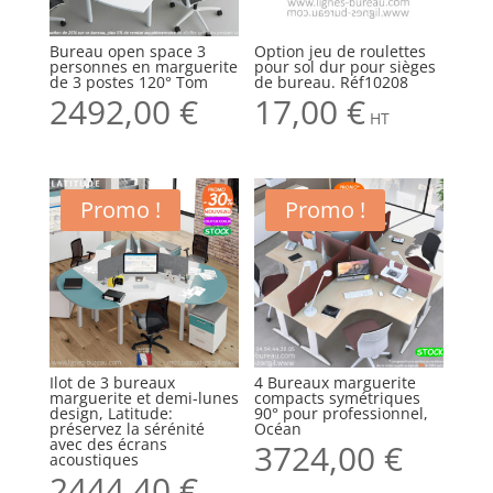
Bureau open space 3
Option jeu de roulettes
personnes en marguerite
pour sol dur pour sièges
de 3 postes 120° Tom
de bureau. Réf10208
2492,00
€
17,00
€
HT
Promo !
Promo !
Ilot de 3 bureaux
4 Bureaux marguerite
marguerite et demi-lunes
compacts symétriques
design, Latitude:
90° pour professionnel,
préservez la sérénité
Océan
avec des écrans
3724,00
€
acoustiques
2444,40
€