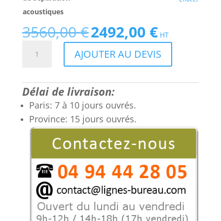
acoustiques
3560,00
€
2492,00
€
Le
Le
HT
prix
prix
quantité
AJOUTER AU DEVIS
initial
actuel
de
était :
est :
Bureau
3560,00 €.
2492,00 €.
open
Délai de livraison:
space
3
Paris: 7 à 10 jours ouvrés.
personnes
Province: 15 jours ouvrés.
en
marguerite
de
3
postes
120°
Tom