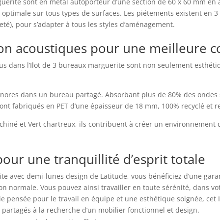
rguerite sont en métal autoporteur d’une section de 60 x 60 mm en
 optimale sur tous types de surfaces. Les piétements existent en 3
leté), pour s’adapter à tous les styles d’aménagement.
on acoustiques pour une meilleure c
lus dans l’Ilot de 3 bureaux marguerite sont non seulement esthét
s sonores dans un bureau partagé. Absorbant plus de 80% des ondes s
ont fabriqués en PET d’une épaisseur de 18 mm, 100% recyclé et re
 chiné et Vert chartreux, ils contribuent à créer un environnement d
our une tranquillité d’esprit totale
ite avec demi-lunes design de Latitude, vous bénéficiez d’une gara
ion normale. Vous pouvez ainsi travailler en toute sérénité, dans vo
 pensée pour le travail en équipe et une esthétique soignée, cet I
l partagés à la recherche d’un mobilier fonctionnel et design.