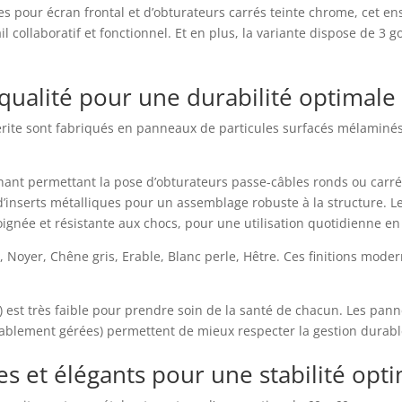
s pour écran frontal et d’obturateurs carrés teinte chrome, cet en
collaboratif et fonctionnel. Et en plus, la variante dispose de 3 g
qualité pour une durabilité optimale
uerite sont fabriqués en panneaux de particules surfacés mélaminé
ant permettant la pose d’obturateurs passe-câbles ronds ou carrés 
’inserts métalliques pour un assemblage robuste à la structure. L
ignée et résistante aux chocs, pour une utilisation quotidienne en 
r, Noyer, Chêne gris, Erable, Blanc perle, Hêtre. Ces finitions mod
 est très faible pour prendre soin de la santé de chacun. Les pan
urablement gérées) permettent de mieux respecter la gestion durabl
s et élégants pour une stabilité opt