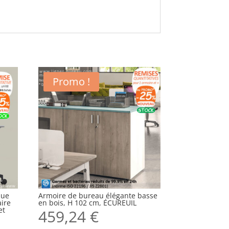
Promo !
que
Armoire de bureau élégante basse
aire
en bois, H 102 cm, ÉCUREUIL
et
459,24
€