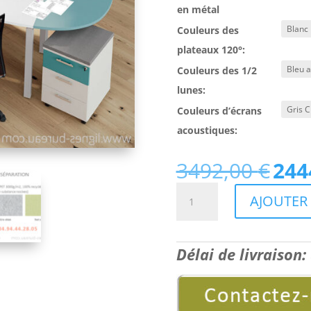
en métal
Couleurs des
plateaux 120°:
Couleurs des 1/2
lunes:
Couleurs d’écrans
acoustiques:
3492,00
€
244
Le
prix
quantité
AJOUTER 
initial
de
était :
Ilot
3492,00 
de
Délai de livraison:
3
bureaux
marguerite
et