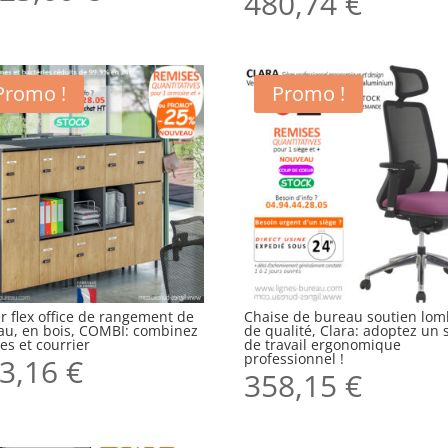
480,74
€
Promo !
Promo !
r flex office de rangement de
Chaise de bureau soutien lom
au, en bois, COMBI: combinez
de qualité, Clara: adoptez un 
res et courrier
de travail ergonomique
professionnel !
3,16
€
358,15
€