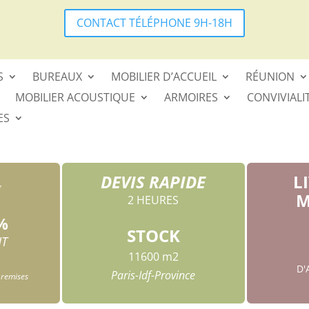
CONTACT TÉLÉPHONE 9H-18H
S
BUREAUX
MOBILIER D’ACCUEIL
RÉUNION
MOBILIER ACOUSTIQUE
ARMOIRES
CONVIVIALI
ES
DEVIS RAPIDE
L
*
M
2 HEURES
%
STOCK
HT
11600 m2
D
Paris-Idf-Province
 remises