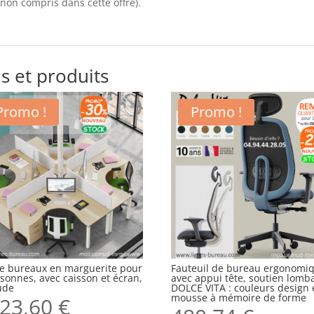
on compris dans cette offre).
s et produits
Promo !
Promo !
 de bureaux en marguerite pour
Fauteuil de bureau ergonomi
sonnes, avec caisson et écran,
avec appui tête, soutien lomb
ude
DOLCE VITA : couleurs design 
mousse à mémoire de forme
23,60
€