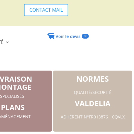
CONTACT MAIL
Voir le devis
0
TÉ
NORMES
IVRAISON
ONTAGE
QUALITÉ/SÉCURITÉ
SPÉCIALISÉS
VALDELIA
PLANS
'AMÉNAGEMENT
ADHÉRENT N°FR013876_10QVLX