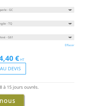
Effacer
4,40
€
Le
HT
prix
AU DEVIS
actuel
est :
€.
2444,40 €.
8 à 15 jours ouvrés.