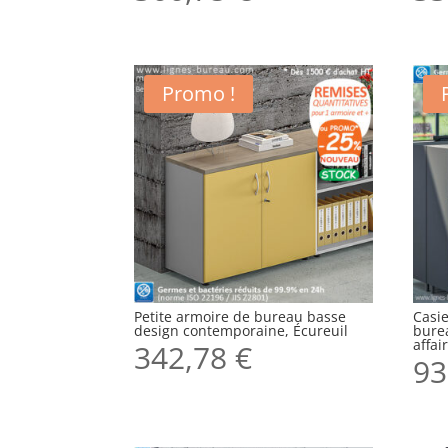
Promo !
Petite armoire de bureau basse
Casie
design contemporaine, Écureuil
bure
affai
342,78
€
93