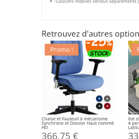
Caissons mobiles vendus séparéments (n
Retrouvez d'autres option
Promo !
Chaise et Fauteuil à mécanisme
Ilot
Synchrone et Dossier Haut nommé
4 per
HD
Latit
366,75
€
33