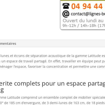
demi-
lunes
design,
Latitude:
préservez
la
sérénité
avec
émentaires
des
écrans
lunes et écrans de séparation acoustique de la gamme Latitude est 
acoustiques
un espace de travail partagé. En effet, travailler en équipe peut par
énager l’espace, favoriser la concentration et permettre une com
rite complets pour un espace parta
ng
gamme Latitude comprend un ensemble complet de mobilier spéci
° de 185 cm d’envergure, de 3 demi-lunes de 163 cm, de 18 pieds 