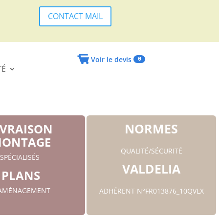
CONTACT MAIL
Voir le devis
0
TÉ
NORMES
IVRAISON
ONTAGE
QUALITÉ/SÉCURITÉ
SPÉCIALISÉS
VALDELIA
PLANS
'AMÉNAGEMENT
ADHÉRENT N°FR013876_10QVLX