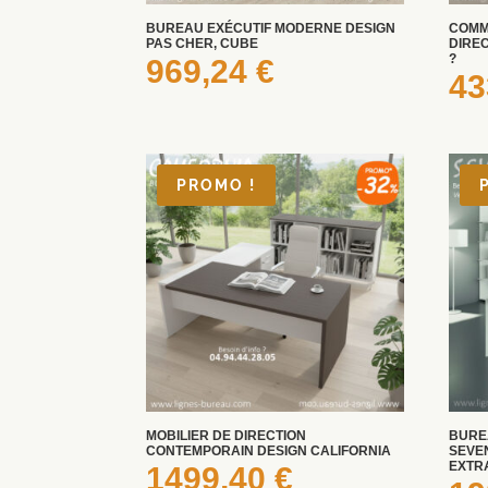
BUREAU EXÉCUTIF MODERNE DESIGN
COMM
PAS CHER, CUBE
DIREC
?
969,24
€
43
PROMO !
MOBILIER DE DIRECTION
BURE
CONTEMPORAIN DESIGN CALIFORNIA
SEVE
EXTRA
1499,40
€