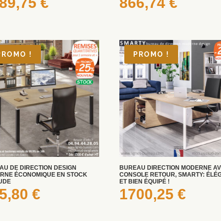
89,75
€
866,74
€
PROMO !
PROMO !
AU DE DIRECTION DESIGN
BUREAU DIRECTION MODERNE A
RNE ÉCONOMIQUE EN STOCK
CONSOLE RETOUR, SMARTY: ÉLÉ
TUDE
ET BIEN ÉQUIPÉ !
5,80
€
1700,25
€