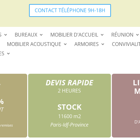
CONTACT TÉLÉPHONE 9H-18H
S
BUREAUX
MOBILIER D’ACCUEIL
RÉUNION
MOBILIER ACOUSTIQUE
ARMOIRES
CONVIVIALI
ES
DEVIS RAPIDE
L
*
M
2 HEURES
%
STOCK
HT
11600 m2
D
Paris-Idf-Province
 remises