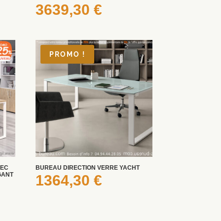
3639,30
€
PROMO !
VEC
BUREAU DIRECTION VERRE YACHT
GANT
1364,30
€