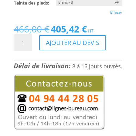
Teinte des pieds:
Effacer
466,00
€
405,42
€
Le
Le
HT
prix
prix
quantité
AJOUTER AU DEVIS
initial
actuel
de
était :
est :
Table
466,00 €.
405,42 €.
haute
Délai de livraison:
de
8 à 15 jours ouvrés.
bureau
pour
coworking,
travail
debout,
Latitude