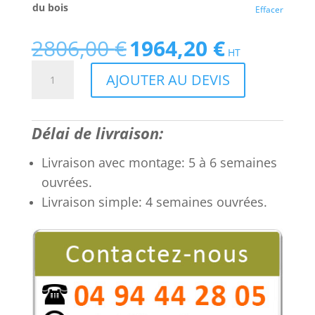
du bois
Effacer
2806,00
€
1964,20
€
Le
Le
HT
prix
prix
quantité
AJOUTER AU DEVIS
initial
actuel
de
était :
est :
Bureau
2806,00 €.
1964,20 €.
direction
Délai de livraison:
luxe
au
Livraison avec montage: 5 à 6 semaines
design
ouvrées.
contemporain
en
Livraison simple: 4 semaines ouvrées.
verre
et
bois
LITTORAL