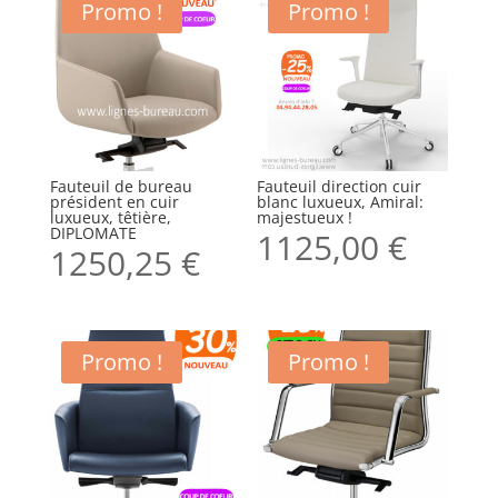
Promo !
Promo !
Fauteuil de bureau
Fauteuil direction cuir
président en cuir
blanc luxueux, Amiral:
luxueux, têtière,
majestueux !
DIPLOMATE
1125,00
€
1250,25
€
Promo !
Promo !