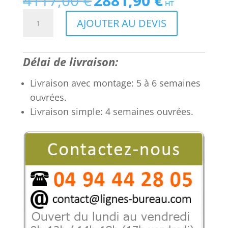
4117,00
€
2881,90
€
HT
prix
prix
quantité
AJOUTER AU DEVIS
initial
actuel
de
était :
est :
Bureau
4117,00 €.
2881,90 €.
direction
Délai de livraison:
verre
blanc
Livraison avec montage: 5 à 6 semaines
laqué
ouvrées.
Cubeglass.
Achat/vente
Livraison simple: 4 semaines ouvrées.