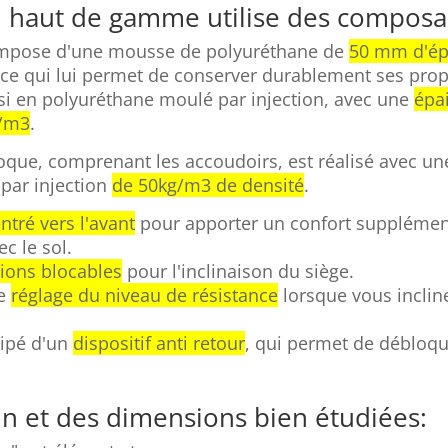
on haut de gamme utilise des composan
mpose d'une mousse de polyuréthane de
50 mm d'ép
 ce qui lui permet de conserver durablement ses prop
i en polyuréthane moulé par injection, avec une
épa
g/m3
.
ue, comprenant les accoudoirs, est réalisé avec u
par injection
de 50kg/m3 de densité
.
tré vers l'avant
pour apporter un confort supplémentai
c le sol.
tions blocables
pour l'inclinaison du siège.
le
réglage du niveau de résistance
lorsque vous incline
ipé d'un
dispositif anti retour
, qui permet de débloqu
n et des dimensions bien étudiées: