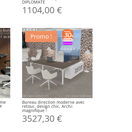
DIPLOMATE
1104,00
€
Promo !
mme
Bureau direction moderne avec
M
retour, design chic, Archi:
magnifique !
3527,30
€