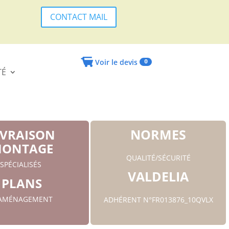
CONTACT MAIL
Voir le devis
0
TÉ
NORMES
IVRAISON
ONTAGE
QUALITÉ/SÉCURITÉ
SPÉCIALISÉS
VALDELIA
PLANS
'AMÉNAGEMENT
ADHÉRENT N°FR013876_10QVLX