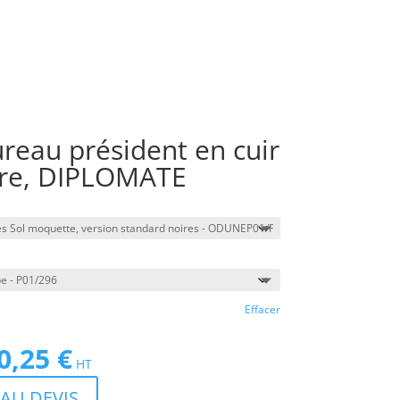
ureau président en cuir
ère, DIPLOMATE
Effacer
0,25
€
Le
HT
prix
AU DEVIS
actuel