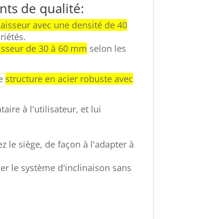
ts de qualité:
aisseur avec une densité de 40
riétés.
isseur de 30 à 60 mm
selon les
ne
structure en acier robuste avec
re à l'utilisateur, et lui
z le siège, de façon à l'adapter à
er le système d'inclinaison sans