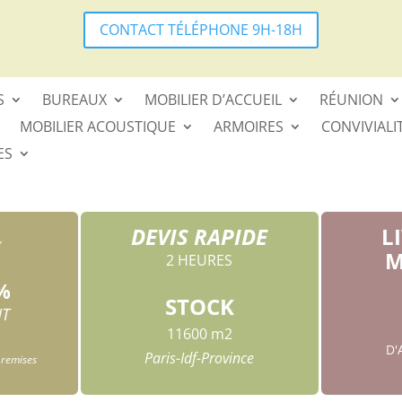
CONTACT TÉLÉPHONE 9H-18H
S
BUREAUX
MOBILIER D’ACCUEIL
RÉUNION
MOBILIER ACOUSTIQUE
ARMOIRES
CONVIVIALI
ES
DEVIS RAPIDE
L
*
M
2 HEURES
%
STOCK
HT
11600 m2
D
Paris-Idf-Province
 remises