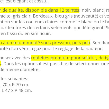
e" est élégant et cossu.
r de qualité, disponible dans 12 teintes
: noir, blanc,
cite, gris clair, Bordeaux, bleu gris (nouveauté) et v
ention sur les couleurs claires comme le blanc ou le b
aux teintures de certains vêtements qui déteignent. 
 en tissu ou en similicuir.
en aluminium moulé sous pression, puis poli
. Son di
onté d'un vérin à gaz pour le réglage de la hauteur.
oposer avec des
roulettes premium pour sol dur, de t
s
. Dans les options il est possible de sélectionner un
, de même diamètre.
les suivantes:
 70 x P 70 cm.
 L 47 x P 48 cm.