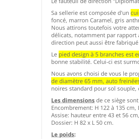
Le fauteuil de direction "Diplomat
Sa sellerie est composée d'un
cui
foncé, marron Caramel, gris anthra
Nous attirons toutefois votre att
délicats, notamment par rapport 
direction peut aussi être fabriqué
Le
pied design à 5 branches est 
bonne stabilité. Celui-ci est surm
Nous avons choisi de vous le pr
de diamètre 65 mm, auto freinée
noires standard pour sol souple
Les dimensions
de ce siège sont 
Encombrement: H 122 à 135 cm, L
Assise: hauteur entre 43 et 56 cm,
Dossier: H 82 x L 50 cm.
Le poids
: