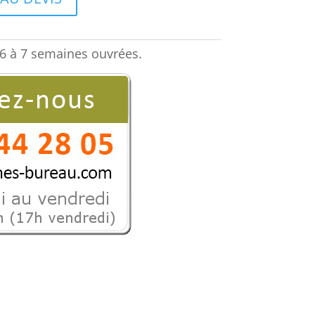
est :
€.
1250,25 €.
6 à 7 semaines ouvrées.