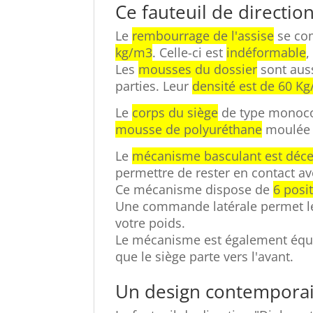
Ce fauteuil de directi
Le
rembourrage de l'assise
se co
kg/m3
. Celle-ci est
indéformable
,
Les
mousses du dossier
sont auss
parties. Leur
densité est de 60 K
Le
corps du siège
de type monocoq
mousse de polyuréthane
moulée 
Le
mécanisme basculant est décen
permettre de rester en contact ave
Ce mécanisme dispose de
6 posi
Une commande latérale permet 
votre poids.
Le mécanisme est également équ
que le siège parte vers l'avant.
Un design contemporai