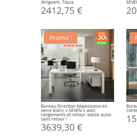
dirigeant, Tosca
SEVE
2412,75
€
20
Promo !
Bureau Direction Majestueux en
Bure
verre blanc « SEVEN » avec
cont
rangements et retour: existe aussi
15
sans retour !
3639,30
€