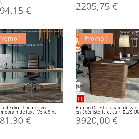
N
2205,75
€
94,15
€
Promo !
Promo !
au de direction design
Bureau Direction haut de ga
emporain de luxe, Vendôme
en ébénisterie et cuir, ELYSIU
81,30
€
3920,00
€