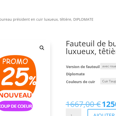
 bureau président en cuir luxueux, têtière, DIPLOMATE
Fauteuil de b
luxueux, têti
Version de fauteuil
Diplomate
Couleurs de cuir
1667,00
€
125
Le
prix
quantité
AJOUTER 
initial