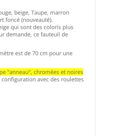
 rouge, beige, Taupe, marron
ert foncé (nouveauté).
eige qui sont des coloris plus
Sur demande, ce fauteuil de
amètre est de 70 cm pour une
ype "anneau", chromées et noires
e configuration avec des roulettes