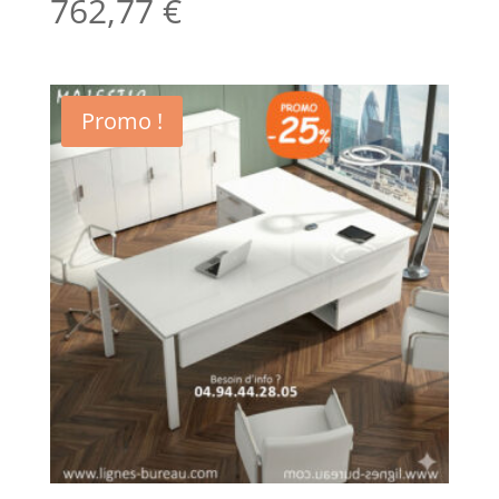
762,77
€
Promo !