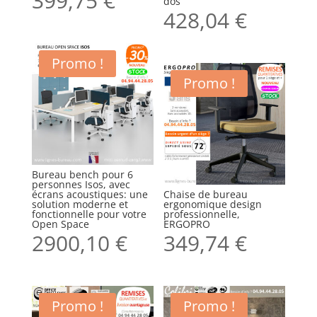
399,75
€
dos
428,04
€
Promo !
Promo !
Bureau bench pour 6
personnes Isos, avec
écrans acoustiques: une
Chaise de bureau
solution moderne et
ergonomique design
fonctionnelle pour votre
professionnelle,
Open Space
ERGOPRO
2900,10
€
349,74
€
Promo !
Promo !