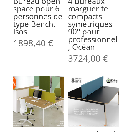
Bureau open
4 Bureaux
space pour 6
marguerite
personnes de
compacts
type Bench,
symétriques
Isos
90° pour
professionnel
1898,40
€
, Océan
3724,00
€