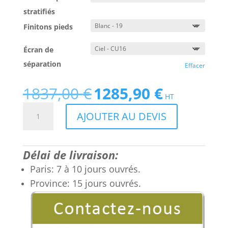
stratifiés
Finitons pieds
Écran de
séparation
Effacer
1837,00
€
1285,90
€
Le
Le
HT
prix
prix
quantité
AJOUTER AU DEVIS
initial
actuel
de
était :
est :
Bureau
1837,00 €.
1285,90 €.
Bench
Délai de livraison:
4
personnes
Paris: 7 à 10 jours ouvrés.
pour
Province: 15 jours ouvrés.
Open
Space.
Paris
/