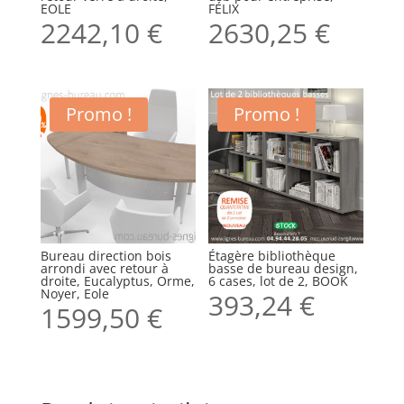
EOLE
FÉLIX
2242,10
€
2630,25
€
Promo !
Promo !
Bureau direction bois
Étagère bibliothèque
arrondi avec retour à
basse de bureau design,
droite, Eucalyptus, Orme,
6 cases, lot de 2, BOOK
Noyer, Eole
393,24
€
1599,50
€