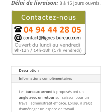
Délai de livraison:
d’angle,
8 à 15 jours ouvrés.
professionnel
design,
retour
à
90°,
SMARTY
Description
Informations complémentaires
Les
bureaux arrondis
proposés ont un
angle avec un retour
sur caisson pour un
travail administratif efficace. Lorsqu'il s'agit
d'aménager un espace de travail