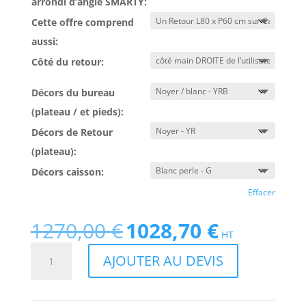
arrondi d’angle SMARTY:
Cette offre comprend
aussi:
Côté du retour:
Décors du bureau
(plateau / et pieds):
Décors de Retour
(plateau):
Décors caisson:
Effacer
1270,00
€
1028,70
€
Le
Le
HT
prix
prix
quantité
AJOUTER AU DEVIS
initial
actuel
de
était :
est :
Bureau
1270,00 €.
1028,70 €.
arrondi