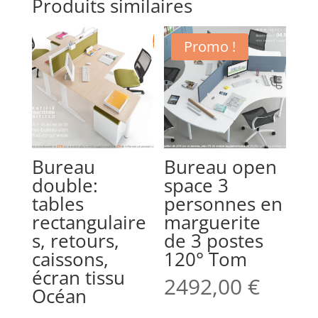
Produits similaires
Promo !
Bureau
Bureau open
double:
space 3
tables
personnes en
rectangulaire
marguerite
s, retours,
de 3 postes
caissons,
120° Tom
écran tissu
2492,00
€
Océan