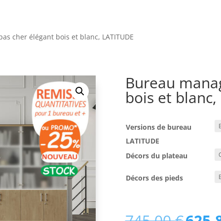
as cher élégant bois et blanc, LATITUDE
Bureau manag
bois et blanc
Versions de bureau
LATITUDE
Décors du plateau
Décors des pieds
745,00
€
625,
Le