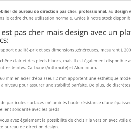
bilier de bureau de direction pas cher, professionnel,
au
design
é
dans le cadre d'une utilisation normale. Grâce à notre stock disponi
 est pas cher mais design avec un pl
cs:
rapport qualité-prix et ses dimensions généreuses, mesurant L 200 
s chêne clair et des pieds blancs, mais il est également disponible 
utres teintes: Carbone (Anthracite) et Aluminium.
x 60 mm en acier d'épaisseur 2 mm apportent une esthétique moder
e à niveau pour assurer une stabilité parfaite. De plus, de discrèt
x de particules surfacés mélaminés haute résistance d'une épaisseu
llent solidarité avec les pieds.
vous avez également la possibilité de choisir la version avec voile d
e bureau de direction design.