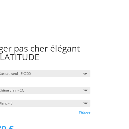
er pas cher élégant
, LATITUDE
Effacer
80
€
Le