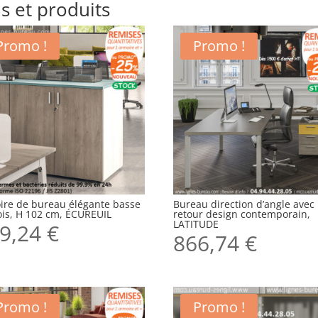
s et produits
Promo !
Promo !
ire de bureau élégante basse
Bureau direction d’angle avec
ois, H 102 cm, ÉCUREUIL
retour design contemporain,
LATITUDE
9,24
€
866,74
€
Promo !
Promo !