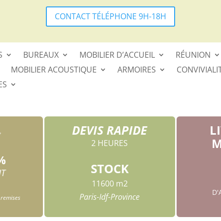
CONTACT TÉLÉPHONE 9H-18H
S
BUREAUX
MOBILIER D’ACCUEIL
RÉUNION
MOBILIER ACOUSTIQUE
ARMOIRES
CONVIVIALI
ES
DEVIS RAPIDE
L
*
M
2 HEURES
%
STOCK
HT
11600 m2
D
Paris-Idf-Province
 remises