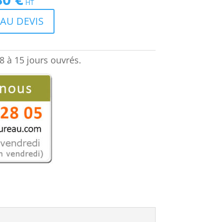
HT
prix
AU DEVIS
actuel
est :
625,80 €.
8 à 15 jours ouvrés.