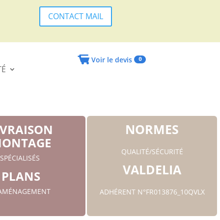
CONTACT MAIL
Voir le devis
0
TÉ
NORMES
IVRAISON
ONTAGE
QUALITÉ/SÉCURITÉ
SPÉCIALISÉS
VALDELIA
PLANS
'AMÉNAGEMENT
ADHÉRENT N°FR013876_10QVLX