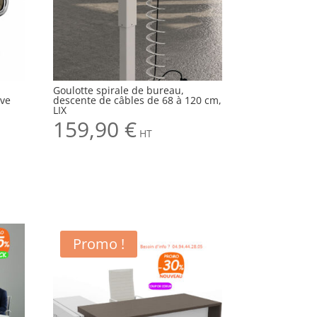
u
Goulotte spirale de bureau,
Eve
descente de câbles de 68 à 120 cm,
LIX
159,90
€
HT
Promo !