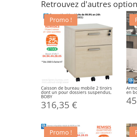
Retrouvez d'autres option
Promo !
Caisson de bureau mobile 2 tiroirs
Armo
dont un pour dossiers suspendus,
en b
BOBY
45
316,35
€
Promo !