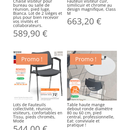
Chaise visiteur pour
Fauteuil visiteur cuir,
bureau ou salle de
similicuir et chrome au
réunion, pied luge,
design magnifique, Class
Bianca. Lot de 2 sièges et
M
plus pour bien recevoir
663,20
€
vos invités et
collaborateurs.
589,90
€
Promo !
Promo !
Lots de Fauteuils
Table haute mange
collectivité, réunion,
debout ronde diamètre
visiteurs, confortables en
80 ou 60 cm, pied
Tissu, pieds chromés,
central, professionnelle,
Mode
Eat: conviviale et
pratique !
544,00
€