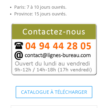
ronde
Paris: 7 à 10 jours ouvrés.
bois
Province: 15 jours ouvrés.
4
places
avec
pied
central
BUSINESS
CATALOGUE À TÉLÉCHARGER