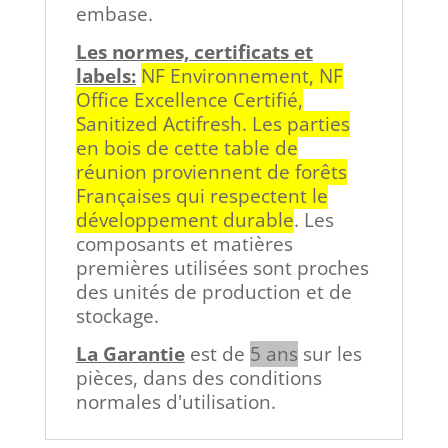
embase.
Les normes, certificats et
labels:
NF Environnement, NF
Office Excellence Certifié,
Sanitized Actifresh. Les parties
en bois de cette table de
réunion proviennent de forêts
Françaises qui respectent le
développement durable
. Les
composants et matières
premières utilisées sont proches
des unités de production et de
stockage.
La Garantie
est de
5 ans
sur les
pièces, dans des conditions
normales d'utilisation.