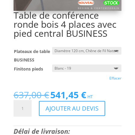
Table de conférence
ronde bois 4 places avec
pied central BUSINESS
Plateaux de table
BUSINESS
Finitons pieds
Effacer
637,00
€
541,45
€
Le
Le
HT
prix
prix
quantité
AJOUTER AU DEVIS
initial
actuel
de
était :
est :
Table
637,00 €.
541,45 €.
de
Délai de livraison:
conférence