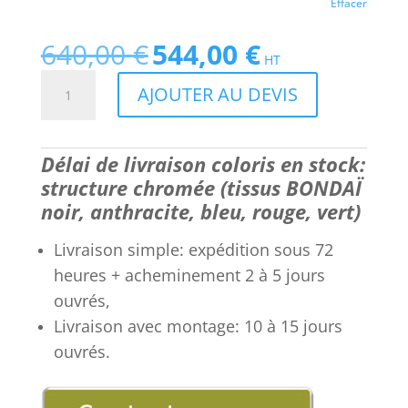
Effacer
640,00
€
544,00
€
Le
Le
HT
prix
prix
quantité
AJOUTER AU DEVIS
initial
actuel
de
était :
est :
Lots
640,00 €.
544,00 €.
de
Délai de livraison coloris en stock:
Fauteuils
structure chromée (tissus BONDAÏ
collectivité,
réunion,
noir, anthracite, bleu, rouge, vert)
visiteurs,
confortables
Livraison simple: expédition sous 72
en
heures + acheminement 2 à 5 jours
Tissu,
ouvrés,
pieds
Livraison avec montage: 10 à 15 jours
chromés,
ouvrés.
Mode