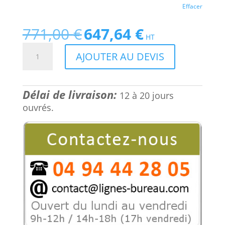
Effacer
771,00
€
647,64
€
Le
Le
HT
prix
prix
quantité
AJOUTER AU DEVIS
initial
actuel
de
était :
est :
Table
771,00 €.
647,64 €.
de
Délai de livraison:
réunion
12 à 20 jours
de
ouvrés.
bureau
ronde
4
places,
pied
central,
Comète