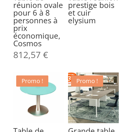
réunion ovale
prestige bois
pour 6 à 8
et cuir
personnes à
elysium
prix
économique,
Cosmos
812,57
€
Promo !
Promo !
Table de
Grande table