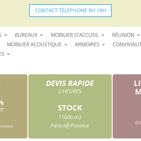
CONTACT TÉLÉPHONE 9H-18H
S
BUREAUX
MOBILIER D’ACCUEIL
RÉUNION
MOBILIER ACOUSTIQUE
ARMOIRES
CONVIVIALI
ES
DEVIS RAPIDE
L
*
M
2 HEURES
%
STOCK
HT
11600 m2
D
Paris-Idf-Province
 remises