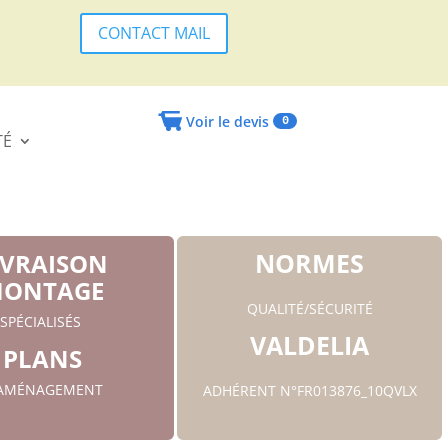
CONTACT MAIL
Voir le devis
0
TÉ
NORMES
IVRAISON
ONTAGE
QUALITÉ/SÉCURITÉ
SPÉCIALISÉS
VALDELIA
PLANS
'AMÉNAGEMENT
ADHÉRENT N°FR013876_10QVLX