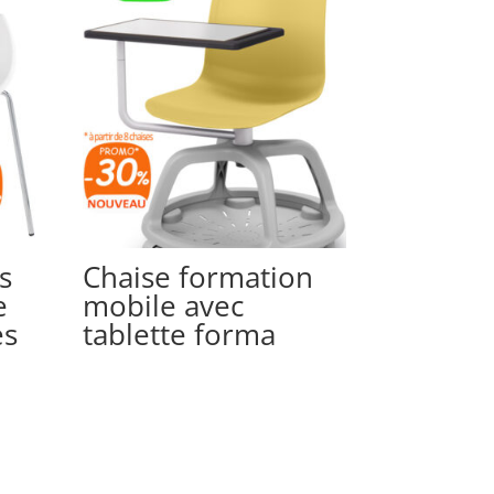
s
Chaise formation
e
mobile avec
es
tablette forma