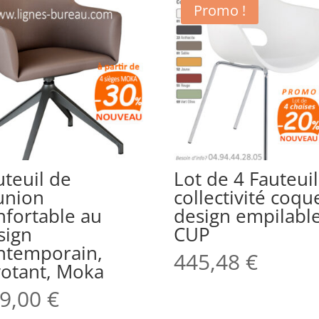
Promo !
uteuil de
Lot de 4 Fauteuil
union
collectivité coqu
nfortable au
design empilabl
sign
CUP
ntemporain,
445,48
€
votant, Moka
9,00
€