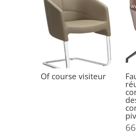
Of course visiteur
Fa
ré
co
de
co
pi
66