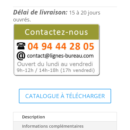
2516,00 €.
1887,00 €.
de
Délai de livraison:
réunion
15 à 20 jours
grès
ouvrés.
marbre
noir
haut
de
gamme
Nero
Greco,
Tosca
CATALOGUE À TÉLÉCHARGER
Description
Informations complémentaires