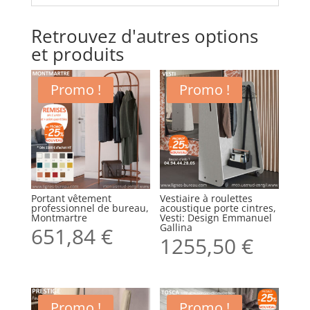
Retrouvez d'autres options
et produits
Promo !
Promo !
Portant vêtement
Vestiaire à roulettes
professionnel de bureau,
acoustique porte cintres,
Montmartre
Vesti: Design Emmanuel
Gallina
651,84
€
1255,50
€
Promo !
Promo !