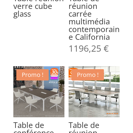
verre cube
réunion
glass
carrée
multimédia
contemporain
e California
1196,25
€
Promo !
Promo !
Table de
Table de
conférence
réunion