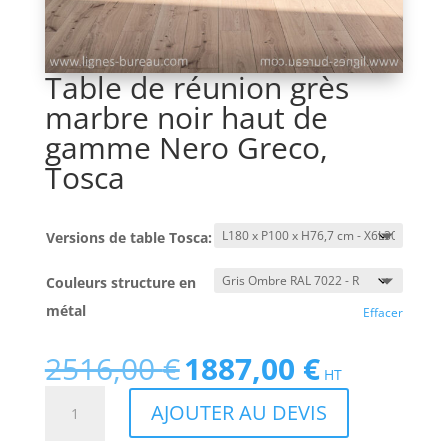
Table de réunion grès
marbre noir haut de
gamme Nero Greco,
Tosca
Versions de table Tosca:
Couleurs structure en
métal
Effacer
2516,00
€
1887,00
€
Le
Le
HT
prix
prix
quantité
AJOUTER AU DEVIS
initial
actuel
de
était :
est :
Table