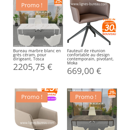
Promo !
Bureau marbre blanc en
Fauteuil de réunion
grès céram, pour
confortable au design
dirigeant, Tosca
contemporain, pivotant,
Moka
2205,75
€
669,00
€
Promo !
Promo !