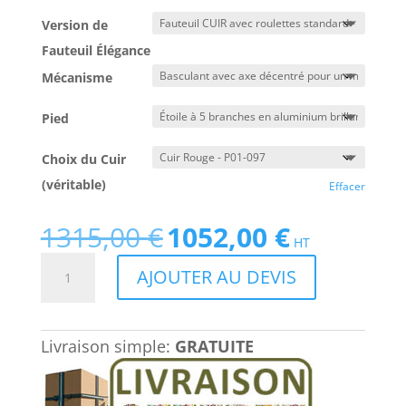
Version de
Fauteuil Élégance
Mécanisme
Pied
Choix du Cuir
(véritable)
Effacer
1315,00
€
1052,00
€
Le
Le
HT
prix
prix
quantité
AJOUTER AU DEVIS
initial
actuel
de
était :
est :
Fauteuil
1315,00 €.
1052,00 €.
de
Livraison simple:
GRATUITE
direction
design
en