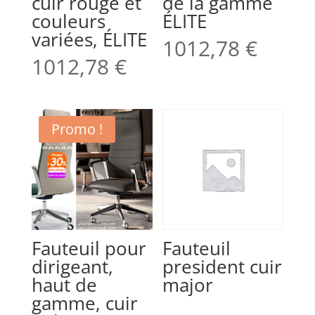
cuir rouge et
de la gamme
couleurs
ÉLITE
variées, ÉLITE
1012,78
€
1012,78
€
Promo !
Fauteuil pour
Fauteuil
dirigeant,
president cuir
haut de
major
gamme, cuir