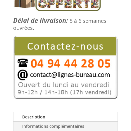
cuir,
Élegance :
pour
Délai de livraison:
5 à 6 semaines
amateur
ouvrées.
de
beaux
sièges
!
Description
Informations complémentaires