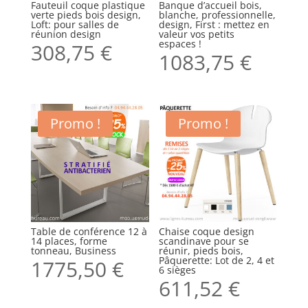
Fauteuil coque plastique
Banque d’accueil bois,
verte pieds bois design,
blanche, professionnelle,
Loft: pour salles de
design, First : mettez en
réunion design
valeur vos petits
espaces !
308,75
€
1083,75
€
Promo !
Promo !
Table de conférence 12 à
Chaise coque design
14 places, forme
scandinave pour se
tonneau, Business
réunir, pieds bois,
Pâquerette: Lot de 2, 4 et
1775,50
€
6 sièges
611,52
€