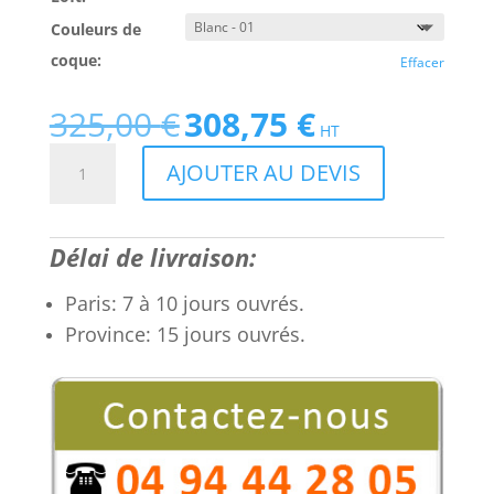
Couleurs de
coque:
Effacer
325,00
€
308,75
€
Le
Le
HT
prix
prix
quantité
AJOUTER AU DEVIS
initial
actuel
de
était :
est :
Fauteuil
325,00 €.
308,75 €.
polycarbonate
Délai de livraison:
bois
Loft,
Paris: 7 à 10 jours ouvrés.
pied
Province: 15 jours ouvrés.
Bois:
pour
réunion,
visiteur