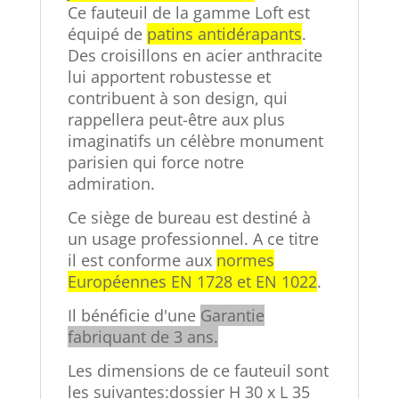
Ce fauteuil de la gamme Loft est
équipé de
patins antidérapants
.
Des croisillons en acier anthracite
lui apportent robustesse et
contribuent à son design, qui
rappellera peut-être aux plus
imaginatifs un célèbre monument
parisien qui force notre
admiration.
Ce siège de bureau est destiné à
un usage professionnel. A ce titre
il est conforme aux
normes
Européennes EN 1728 et EN 1022
.
Il bénéficie d'une
Garantie
fabriquant de 3 ans.
Les dimensions de ce fauteuil sont
les suivantes:dossier H 30 x L 35