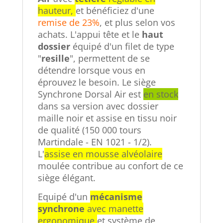
hauteur,
et bénéficiez d'une
remise de 23%
, et plus selon vos
achats. L'
appui tête et le
haut
dossier
équipé d'un filet de type
"
resille
", permettent de se
détendre lorsque vous en
éprouvez le besoin. Le siège
Synchrone Dorsal Air est
en stock
dans sa version avec dossier
maille noir et assise en tissu noir
de qualité (150 000 tours
Martindale - EN 1021 - 1/2).
L'
assise en mousse alvéolaire
moulée contribue au confort de ce
siège élégant.
Equipé d'un
mécanisme
synchrone
avec manette
ergonomique
et système de