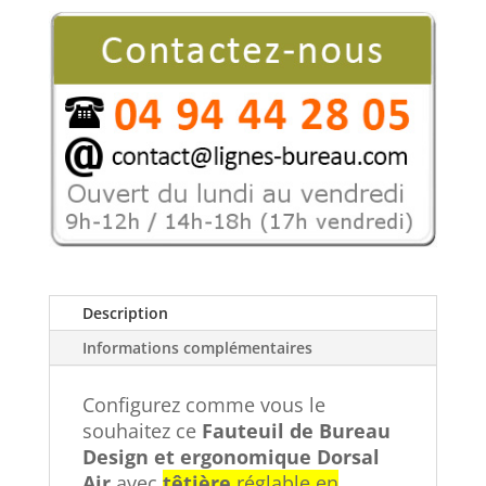
filet
DORSAL
AIR
Description
Informations complémentaires
Configurez comme vous le
souhaitez ce
Fauteuil de Bureau
Design et ergonomique Dorsal
Air
avec
têtière
réglable en