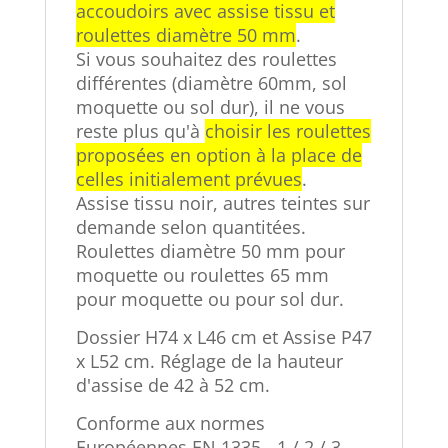
accoudoirs avec assise tissu et
roulettes diamètre 50 mm
.
Si vous souhaitez des roulettes
différentes (diamètre 60mm, sol
moquette ou sol dur), il ne vous
reste plus qu'à
choisir les roulettes
proposées en option à la place de
celles initialement prévues
.
Assise tissu noir, autres teintes sur
demande selon quantitées.
Roulettes diamètre 50 mm pour
moquette ou roulettes 65 mm
pour moquette ou pour sol dur.
Dossier H74 x L46 cm et Assise P47
x L52 cm. Réglage de la hauteur
d'assise de 42 à 52 cm.
Conforme aux normes
Européennes EN 1335 - 1 / 2 / 3.