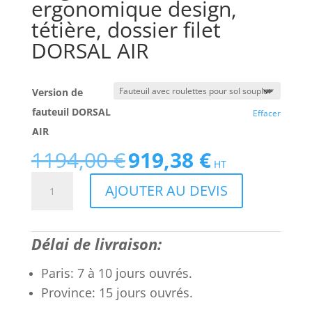
ergonomique design,
tétière, dossier filet
DORSAL AIR
Version de
fauteuil DORSAL
Effacer
AIR
1194,00
€
919,38
€
Le
Le
HT
prix
prix
quantité
AJOUTER AU DEVIS
initial
actuel
de
était :
est :
Siège
1194,00 €.
919,38 €.
de
Délai de livraison:
bureau
ergonomique
Paris: 7 à 10 jours ouvrés.
design,
Province: 15 jours ouvrés.
tétière,
dossier