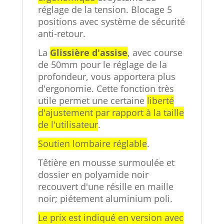
réglage de la tension. Blocage 5
positions avec système de sécurité
anti-retour.
La
Glissière d'assise
, avec course
de 50mm pour le réglage de la
profondeur, vous apportera plus
d'ergonomie. Cette fonction très
utile permet une certaine
liberté
d'ajustement par rapport à la taille
de l'utilisateur
.
Soutien lombaire réglable
.
Têtière en mousse surmoulée et
dossier en polyamide noir
recouvert d'une résille en maille
noir; piétement aluminium poli.
Le prix est indiqué en version avec