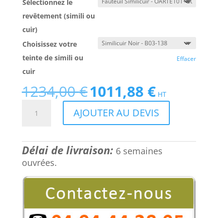
Sélectionnez le
revêtement (simili ou
cuir)
Choisissez votre
teinte de simili ou
Effacer
cuir
1234,00
€
1011,88
€
Le
Le
HT
prix
prix
quantité
AJOUTER AU DEVIS
initial
actuel
de
était :
est :
Fauteuil
1234,00 €.
1011,88 €.
canapé
Délai de livraison:
1
6 semaines
place
ouvrées.
design
pour
salle
d’attente,
Jazz :