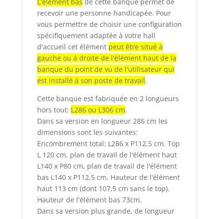
L'élément bas
de cette banque permet de
recevoir une personne handicapée. Pour
vous permettre de choisir une configuration
spécifiquement adaptée à votre hall
d'accueil cet élément
peut être situé à
gauche ou à droite de l'élément haut de la
banque du point de vu de l'utilisateur qui
est installé à son poste de travail
.
Cette banque est fabriquée en 2 longueurs
hors tout:
L286 ou L306 cm
.
Dans sa version en longueur 286 cm les
dimensions sont les suivantes:
Encombrement total: L286 x P112,5 cm. Top
L 120 cm, plan de travail de l'élément haut
L140 x P80 cm, plan de travail de l'élément
bas L140 x P112,5 cm. Hauteur de l'élément
haut 113 cm (dont 107,5 cm sans le top).
Hauteur de l'élément bas 73cm.
Dans sa version plus grande, de longueur