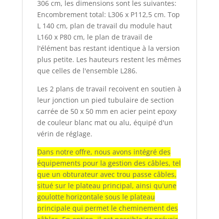
306 cm, les dimensions sont les suivantes:
Encombrement total: L306 x P112,5 cm. Top
L 140 cm, plan de travail du module haut
L160 x P80 cm, le plan de travail de
l'élément bas restant identique à la version
plus petite. Les hauteurs restent les mêmes
que celles de l'ensemble L286.
Les 2 plans de travail recoivent en soutien à
leur jonction un pied tubulaire de section
carrée de 50 x 50 mm en acier peint epoxy
de couleur blanc mat ou alu, équipé d'un
vérin de réglage.
Dans notre offre, nous avons intégré des
équipements pour la gestion des câbles, tel
que un obturateur avec trou passe câbles,
situé sur le plateau principal, ainsi qu'une
goulotte horizontale sous le plateau
principale qui permet le cheminement des