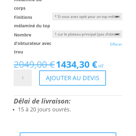
corps
Finitions
mélaminé du top
Nombre
d’obturateur avec
Effacer
trou
2049,00
€
1434,30
€
Le
Le
HT
prix
prix
quantité
AJOUTER AU DEVIS
initial
actuel
de
était :
est :
Banque
2049,00 €.
1434,30 €.
d'accueil
Délai de livraison:
pour
handicapé
15 à 20 jours ouvrés.
au
design
contemporain
nommée