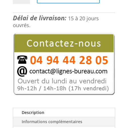
était :
est :
Table
979,00 €.
812,57 €.
de
Délai de livraison:
réunion
15 à 20 jours
ovale
ouvrés.
pour
6
à
8
personnes
à
prix
économique,
Cosmos
Description
Informations complémentaires