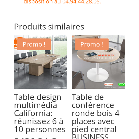
disposition au 04.94.44.28.05.
Produits similaires
Promo !
Promo !
Table design
Table de
multimédia
conférence
California:
ronde bois 4
réunissez 6 à
places avec
10 personnes
pied central
BUSINESS