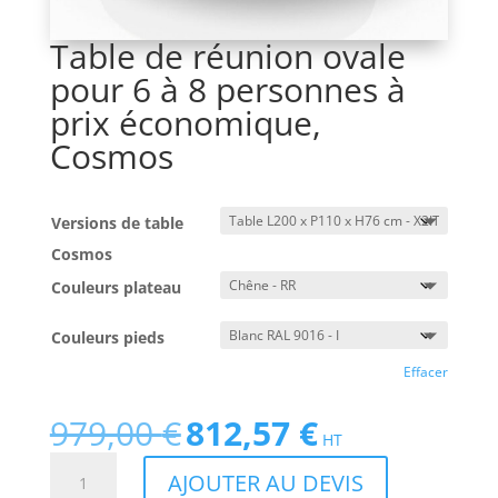
Table de réunion ovale
pour 6 à 8 personnes à
prix économique,
Cosmos
Versions de table
Cosmos
Couleurs plateau
Couleurs pieds
Effacer
979,00
€
812,57
€
Le
Le
HT
prix
prix
quantité
AJOUTER AU DEVIS
initial
actuel
de