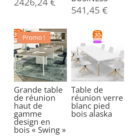
2426,24
€
541,45
€
Promo !
Grande table
Table de
de réunion
réunion verre
haut de
blanc pied
gamme
bois alaska
design en
bois « Swing »