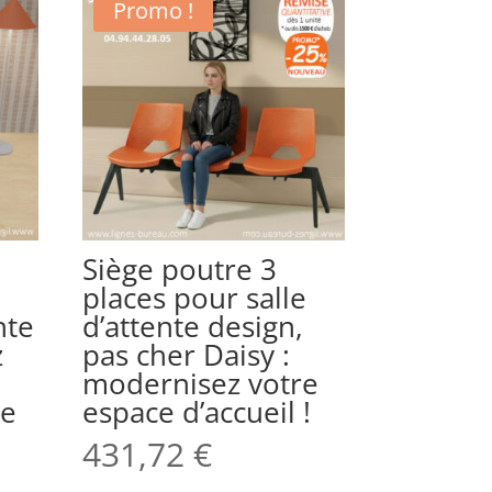
Promo !
Siège poutre 3
places pour salle
nte
d’attente design,
z
pas cher Daisy :
modernisez votre
te
espace d’accueil !
431,72
€