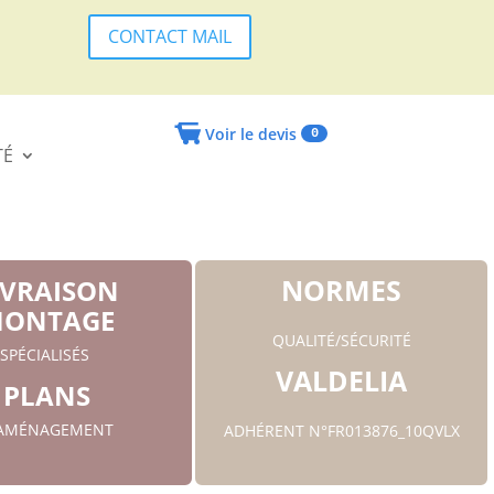
CONTACT MAIL
Voir le devis
0
TÉ
NORMES
IVRAISON
ONTAGE
QUALITÉ/SÉCURITÉ
SPÉCIALISÉS
VALDELIA
PLANS
'AMÉNAGEMENT
ADHÉRENT N°FR013876_10QVLX