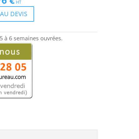
76
€
HT
prix
AU DEVIS
actuel
est :
723,76 €.
5 à 6 semaines ouvrées.