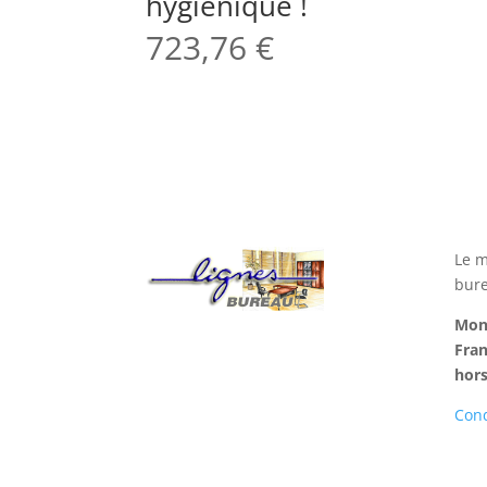
hygiènique !
723,76
€
Le m
bure
Mont
Fran
hors
Cond