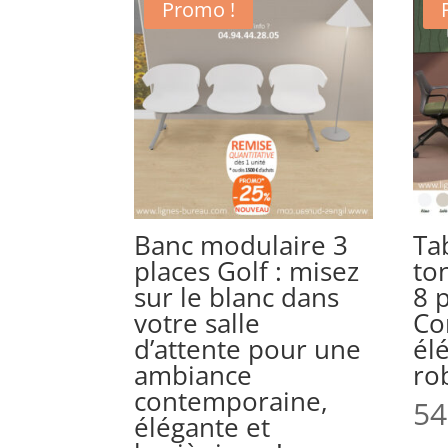
Promo !
Banc modulaire 3
Ta
places Golf : misez
to
sur le blanc dans
8 
votre salle
Con
d’attente pour une
él
ambiance
ro
contemporaine,
54
élégante et