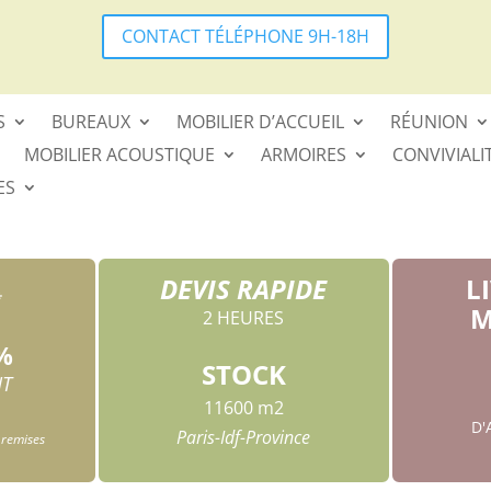
CONTACT TÉLÉPHONE 9H-18H
S
BUREAUX
MOBILIER D’ACCUEIL
RÉUNION
MOBILIER ACOUSTIQUE
ARMOIRES
CONVIVIALI
ES
DEVIS RAPIDE
L
*
M
2 HEURES
%
STOCK
HT
11600 m2
D
Paris-Idf-Province
 remises