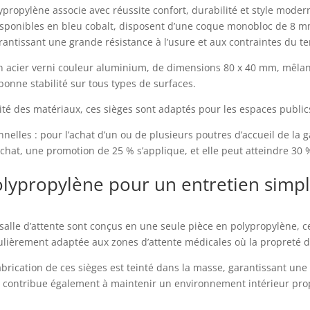
ropylène associe avec réussite confort, durabilité et style moder
, disponibles en bleu cobalt, disposent d’une coque monobloc de 8
antissant une grande résistance à l’usure et aux contraintes du t
n acier verni couleur aluminium, de dimensions 80 x 40 mm, mêlant
bonne stabilité sur tous types de surfaces.
alité des matériaux, ces sièges sont adaptés pour les espaces public
elles : pour l’achat d’un ou de plusieurs poutres d’accueil de la 
achat, une promotion de 25 % s’applique, et elle peut atteindre 30 
lypropylène pour un entretien simple
salle d’attente sont conçus en une seule pièce en polypropylène, ce
iculièrement adaptée aux zones d’attente médicales où la propreté d
fabrication de ces sièges est teinté dans la masse, garantissant une
u contribue également à maintenir un environnement intérieur prop