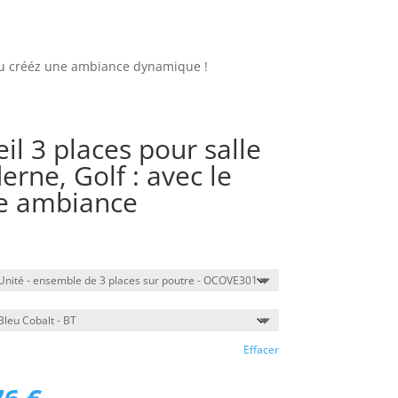
bleu crééz une ambiance dynamique !
il 3 places pour salle
rne, Golf : avec le
ne ambiance
Effacer
Le