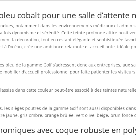
 bleu cobalt pour une salle d’attent
s vendues, notamment dans les environnements médicaux et administ
a fois dynamisme et sérénité. Cette teinte profonde attire positiveme
ment la décoration, tout en restant élégante et sophistiquée favoris
ni et à l’océan, crée une ambiance relaxante et accueillante, idéale p
s bleu de la gamme Golf s’adressent donc aux entreprises, aux sal
e mobilier d'accueil professionnel pour faite patienter les visiteu
assise dans cette couleur peut-être associé à des teintes naturelle
es, les sièges poutres de la gamme Golf sont aussi disponibles dans
cre jaune, gris ombre, orange brûlée, vert olive, beige, brun foncé 
onomiques avec coque robuste en po