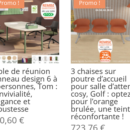
Promo !
Promo !
ble de réunion
3 chaises sur
nneau design 6 à
poutre d’accueil
personnes, Tom :
pour salle d’atte
vivialité,
cosy, Golf : opte
égance et
pour l’orange
bustesse
brulée, une tein
réconfortante !
0,60
€
723,76
€