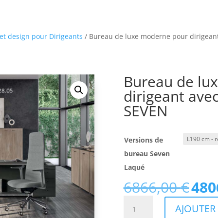
t design pour Dirigeants
/ Bureau de luxe moderne pour dirigeant
Bureau de lu
dirigeant avec
SEVEN
Versions de
bureau Seven
Laqué
6866,00
€
480
Le
prix
quantité
AJOUTER 
initial
de