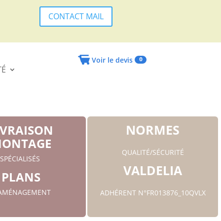
CONTACT MAIL
Voir le devis
0
TÉ
NORMES
IVRAISON
ONTAGE
QUALITÉ/SÉCURITÉ
SPÉCIALISÉS
VALDELIA
PLANS
'AMÉNAGEMENT
ADHÉRENT N°FR013876_10QVLX