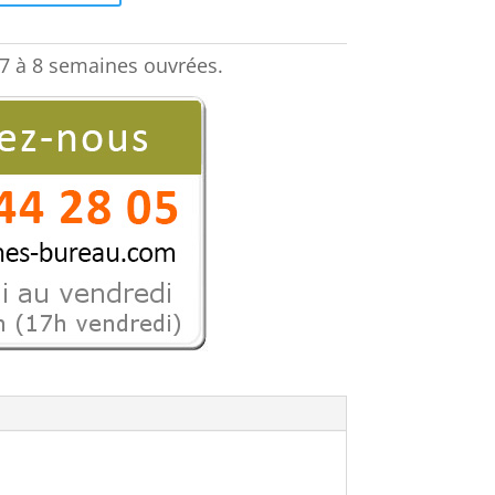
est :
€.
4806,20 €.
7 à 8 semaines ouvrées.