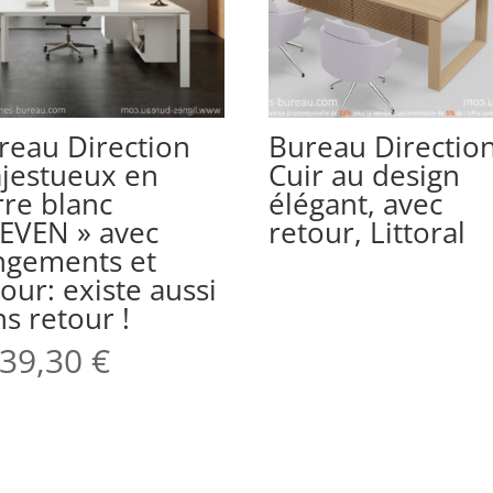
reau Direction
Bureau Directio
jestueux en
Cuir au design
rre blanc
élégant, avec
SEVEN » avec
retour, Littoral
ngements et
tour: existe aussi
ns retour !
39,30
€