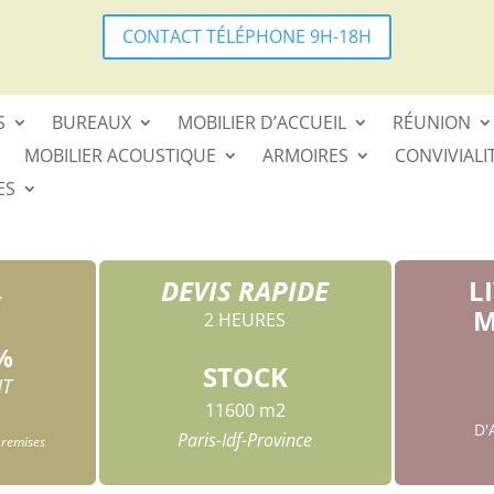
CONTACT TÉLÉPHONE 9H-18H
S
BUREAUX
MOBILIER D’ACCUEIL
RÉUNION
MOBILIER ACOUSTIQUE
ARMOIRES
CONVIVIALI
ES
DEVIS RAPIDE
L
*
M
2 HEURES
%
STOCK
HT
11600 m2
D
Paris-Idf-Province
 remises