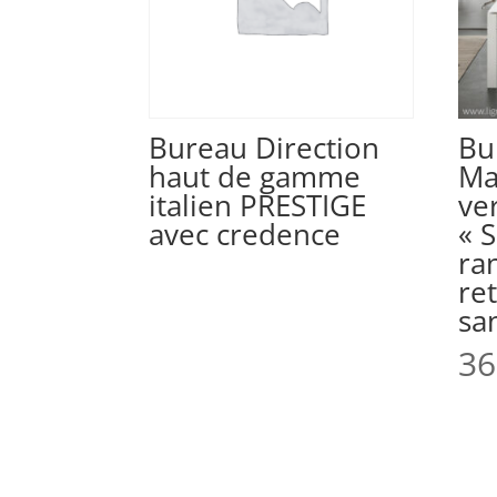
Bureau Direction
Bu
haut de gamme
Ma
italien PRESTIGE
ve
avec credence
« 
ra
re
sa
36