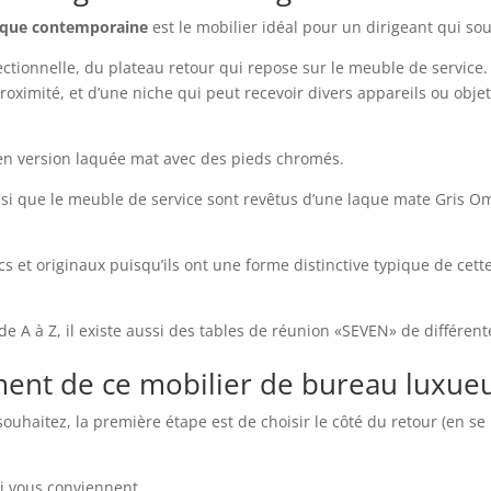
étique contemporaine
est le mobilier idéal pour un dirigeant qui so
ctionnelle, du plateau retour qui repose sur le meuble de service
roximité, et d’une niche qui peut recevoir divers appareils ou objets
en version laquée mat avec des pieds chromés.
insi que le meuble de service sont revêtus d’une laque mate Gris Om
s et originaux puisqu’ils ont une forme distinctive typique de cet
e A à Z, il existe aussi des tables de réunion «SEVEN» de différen
ent de ce mobilier de bureau luxue
ouhaitez, la première étape est de choisir le côté du retour (en se m
ui vous conviennent.