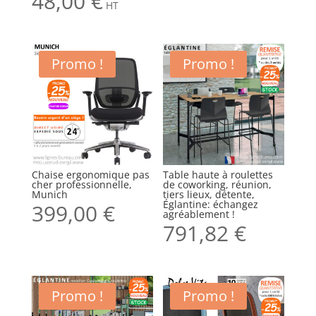
48,00
€
HT
Promo !
Promo !
Chaise ergonomique pas
Table haute à roulettes
cher professionnelle,
de coworking, réunion,
Munich
tiers lieux, détente,
Églantine: échangez
399,00
€
agréablement !
791,82
€
Promo !
Promo !