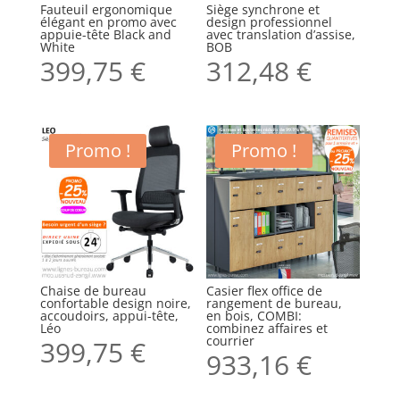
Fauteuil ergonomique
Siège synchrone et
élégant en promo avec
design professionnel
appuie-tête Black and
avec translation d’assise,
White
BOB
399,75
€
312,48
€
Promo !
Promo !
Chaise de bureau
Casier flex office de
confortable design noire,
rangement de bureau,
accoudoirs, appui-tête,
en bois, COMBI:
Léo
combinez affaires et
courrier
399,75
€
933,16
€