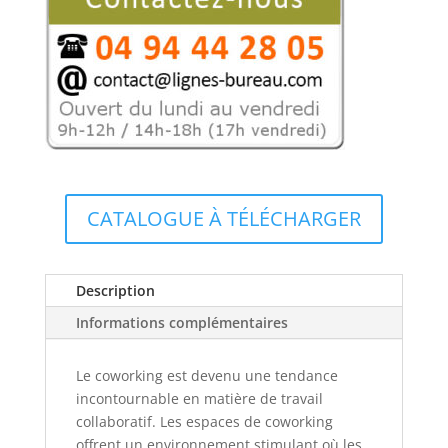
pour
bureaux
partagés,
Églantine:
le
bien
être
au
travail
pour
CATALOGUE À TÉLÉCHARGER
4
personnes
!
Description
Informations complémentaires
Le coworking est devenu une tendance
incontournable en matière de travail
collaboratif. Les espaces de coworking
offrent un environnement stimulant où les