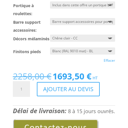
Portique à
roulettes:
Barre support
accessoires:
Décors mélaminés
Finitons pieds
Effacer
2258,00
€
1693,50
€
Le
Le
HT
prix
prix
quantité
AJOUTER AU DEVIS
initial
actuel
de
était :
est :
Mobilier
2258,00 €.
1693,50 €.
et
Délai de livraison:
table
8 à 15 jours ouvrés.
de
coworking