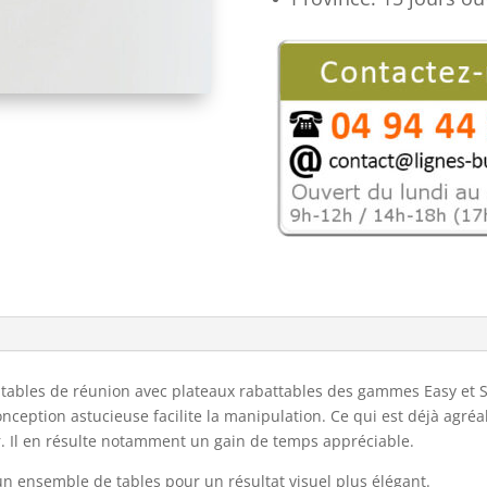
pour
les
tables
de
réunion
Easy
et
Sophia
x tables de réunion avec plateaux rabattables des gammes Easy et 
onception astucieuse facilite la manipulation. Ce qui est déjà agré
er. Il en résulte notamment un gain de temps appréciable.
un ensemble de tables pour un résultat visuel plus élégant.