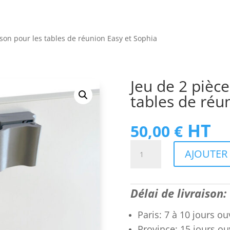
aison pour les tables de réunion Easy et Sophia
Jeu de 2 pièce
tables de réu
HT
50,00
€
quantité
AJOUTER 
de
Jeu
de
Délai de livraison:
2
pièces
Paris: 7 à 10 jours ou
de
Province: 15 jours ou
liaison