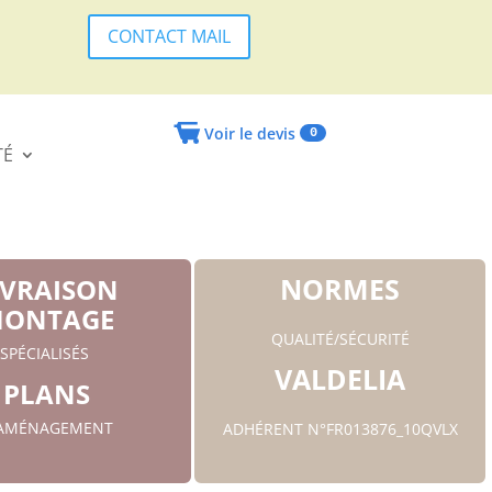
CONTACT MAIL
Voir le devis
0
TÉ
NORMES
IVRAISON
ONTAGE
QUALITÉ/SÉCURITÉ
SPÉCIALISÉS
VALDELIA
PLANS
'AMÉNAGEMENT
ADHÉRENT N°FR013876_10QVLX