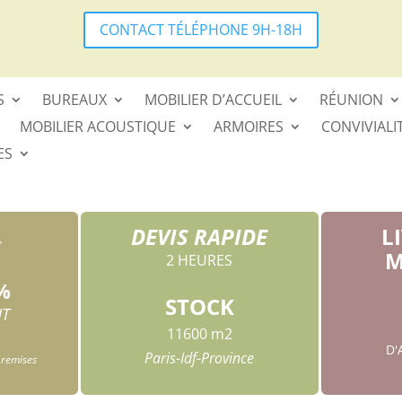
CONTACT TÉLÉPHONE 9H-18H
S
BUREAUX
MOBILIER D’ACCUEIL
RÉUNION
MOBILIER ACOUSTIQUE
ARMOIRES
CONVIVIALI
ES
DEVIS RAPIDE
L
*
M
2 HEURES
%
STOCK
HT
11600 m2
D
Paris-Idf-Province
 remises