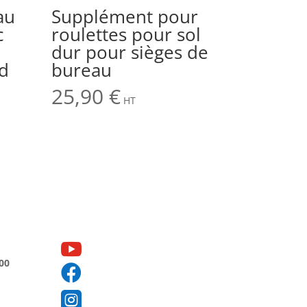
au
Supplément pour
c
roulettes pour sol
dur pour sièges de
nd
bureau
25,90
€
HT

00

