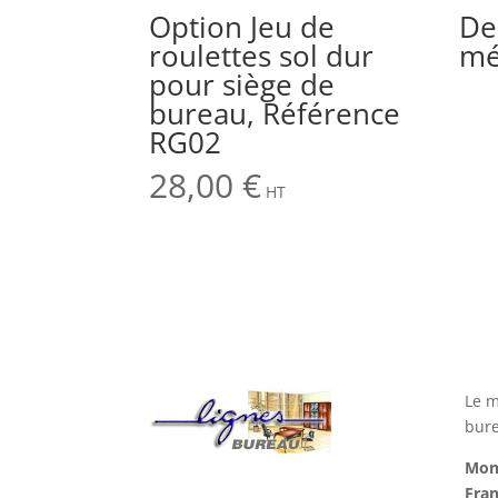
Option Jeu de
De
roulettes sol dur
mé
pour siège de
bureau, Référence
RG02
28,00
€
HT
Le m
bure
Mont
Fran