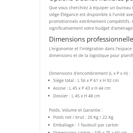
Que vous cherchiez à équiper un bureau in
siège Élégance est disponible à l'unité av
promotionnels extrêmement compétitifs. C
significativement votre budget d'aménag
Dimensions professionnelle
L'ergonomie et l'intégration dans l'espace
dimensions et de la logistique pour planifi
Dimensions d'encombrement (L x P x H) :
Siège total :
L 56 x P 61 x H 92 cm
Assise :
L 45 x P 43 x H 44 cm
Dossier :
L 45 x H 48 cm
Poids, Volume et Garantie :
Poids net / brut :
20 Kg / 22 Kg
Emballage :
1 fauteuil par carton
Dimensions carton :
105 x 75 x 60 cm