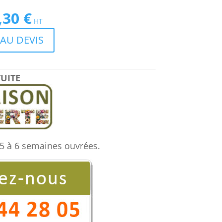
,30
€
Le
HT
prix
AU DEVIS
actuel
est :
€.
832,30 €.
UITE
5 à 6 semaines ouvrées.