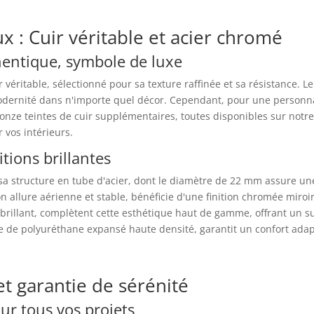
x : Cuir véritable et acier chromé
entique, symbole de luxe
r véritable, sélectionné pour sa texture raffinée et sa résistance. Le
modernité dans n'importe quel décor. Cependant, pour une person
 onze teintes de cuir supplémentaires, toutes disponibles sur notr
r vos intérieurs.
itions brillantes
e sa structure en tube d'acier, dont le diamètre de 22 mm assure un
n allure aérienne et stable, bénéficie d'une finition chromée miroi
 brillant, complètent cette esthétique haut de gamme, offrant un 
sse de polyuréthane expansé haute densité, garantit un confort ad
et garantie de sérénité
our tous vos projets