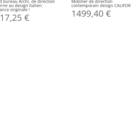
d bureau Archi, de direction
Mobilier de direction
rne au design italien:
contemporain design CALIFO
gance originale !
1499,40
€
17,25
€