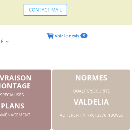
CONTACT MAIL
Voir le devis
0
TÉ
NORMES
IVRAISON
ONTAGE
QUALITÉ/SÉCURITÉ
SPÉCIALISÉS
VALDELIA
PLANS
'AMÉNAGEMENT
ADHÉRENT N°FR013876_10QVLX