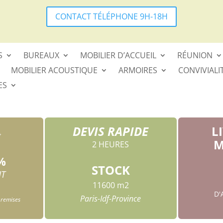
CONTACT TÉLÉPHONE 9H-18H
S
BUREAUX
MOBILIER D’ACCUEIL
RÉUNION
MOBILIER ACOUSTIQUE
ARMOIRES
CONVIVIALI
ES
DEVIS RAPIDE
L
*
M
2 HEURES
%
STOCK
HT
11600 m2
D
Paris-Idf-Province
 remises