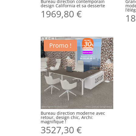
Bureau direction contemporain
Gran
design California et sa desserte
mode
l’élé
1969,80
€
18
Promo !
Bureau direction moderne avec
retour, design chic, Archi:
magnifique !
3527,30
€