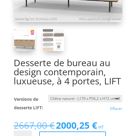
Desserte de bureau au
design contemporain,
luxueuse, à 4 portes, LIFT
Versions de
desserte LIFT:
Effacer
2667,00
€
2000,25
€
Le
Le
HT
prix
prix
quantité