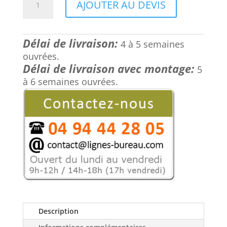
AJOUTER AU DEVIS
initial
actuel
de
était :
est :
Desserte
2667,00 €.
2000,25 €.
de
Délai de livraison:
bureau
4 à 5 semaines
au
ouvrées.
Délai de livraison avec montage:
design
5
contemporain,
à 6 semaines ouvrées.
luxueuse,
à
4
portes,
LIFT
Description