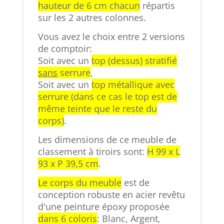
hauteur de 6 cm chacun
répartis
sur les 2 autres colonnes.
Vous avez le choix entre 2 versions
de comptoir:
Soit avec un
top (dessus) stratifié
sans
serrure
,
Soit avec un
top métallique avec
serrure (dans ce cas le top est de
même teinte que le reste du
corps)
.
Les dimensions de ce meuble de
classement à tiroirs sont:
H 99 x L
93 x P 39,5 cm
.
Le corps du meuble
est de
conception robuste en acier revêtu
d'une peinture époxy proposée
dans 6 coloris
: Blanc, Argent,