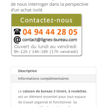
QUAD:
de nous interroger dans la perspective
organisez
d’un achat isolé.
votre
classement
de
proximité !
Description
Informations complémentaires
Le
caisson de bureau 3 tiroirs, à roulettes
,
est un élément essentiel pour tout espace
de travail organisé et fonctionnel. Sa