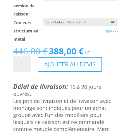
version de
caisson:
Couleurs
structure en
Effacer
métal
446,00
€
388,00
€
Le
Le
HT
prix
prix
quantité
AJOUTER AU DEVIS
initial
actuel
de
était :
est :
Caisson
446,00 €.
388,00 €.
de
Délai de livraison:
bureau
15 à 20 jours
3
ouvrés.
tiroirs,
Les prix de livraison et de livraison avec
en
montage sont indiqués pour un achat
métal,
groupé avec l’un des mobiliers pour
à
lesquels ce caisson est recommandé
roulettes,
comme meuble complémentaire. Merci