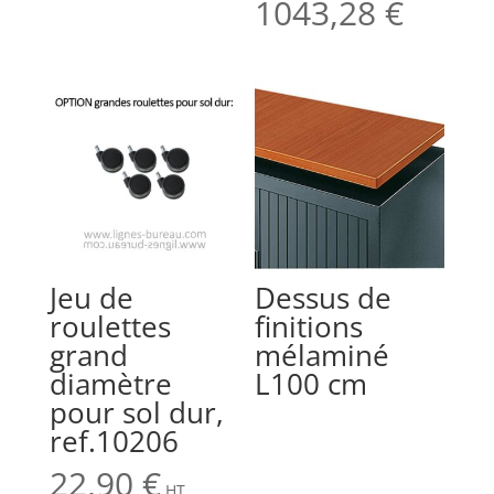
1043,28
€
Jeu de
Dessus de
roulettes
finitions
grand
mélaminé
diamètre
L100 cm
pour sol dur,
ref.10206
22,90
€
HT