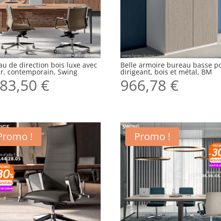
u de direction bois luxe avec
Belle armoire bureau basse p
ur, contemporain, Swing
dirigeant, bois et métal, BM
83,50
€
966,78
€
Promo !
Promo !