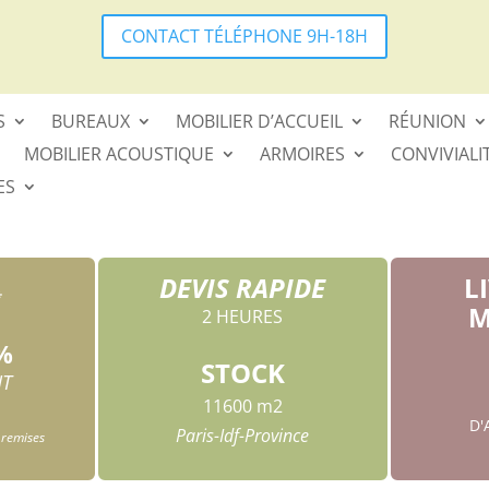
CONTACT TÉLÉPHONE 9H-18H
S
BUREAUX
MOBILIER D’ACCUEIL
RÉUNION
MOBILIER ACOUSTIQUE
ARMOIRES
CONVIVIALI
ES
DEVIS RAPIDE
L
*
M
2 HEURES
%
STOCK
HT
11600 m2
D
Paris-Idf-Province
 remises