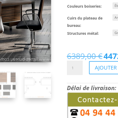
Couleurs boiseries:
Cuirs du plateau de
bureau:
Structures métal:
6389,00
€
447
Le
prix
quantité
AJOUTER 
initial
de
était :
Bureau
6389,00 
de
Délai de livraison:
direction
luxueux
au
design
italien
contemporain