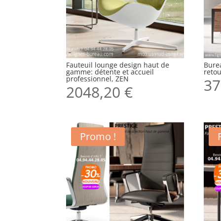
Fauteuil lounge design haut de
Burea
gamme: détente et accueil
reto
professionnel, ZEN
37
2048,20
€
Promo !