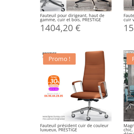
Fauteuil pour dirigeant, haut de
Faute
gamme, cuir et bois, PRESTIGE
cuir 
1404,20
€
15
Promo !
Fauteuil président cuir de couleur
Magn
luxueux, PRESTIGE
chic,
déma