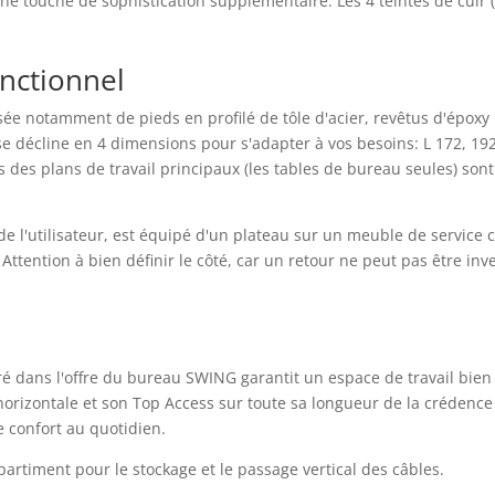
e touche de sophistication supplémentaire. Les 4 teintes de cuir (
onctionnel
 notamment de pieds en profilé de tôle d'acier, revêtus d'époxy m
se décline en 4 dimensions pour s'adapter à vos besoins: L 172, 19
 des plans de travail principaux (les tables de bureau seules) sont
de l'utilisateur, est équipé d'un plateau sur un meuble de service
. Attention à bien définir le côté, car un retour ne peut pas être 
é dans l'offre du bureau SWING garantit un espace de travail bien
 horizontale et son Top Access sur toute sa longueur de la crédence
 confort au quotidien.
rtiment pour le stockage et le passage vertical des câbles.