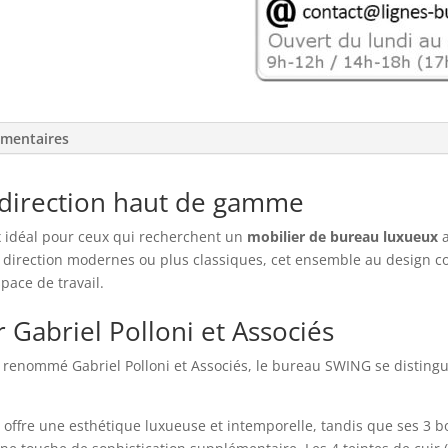
SWING,
avec
retour:
sublime
et
raffiné
émentaires
!
 direction haut de gamme
 idéal pour ceux qui recherchent un
mobilier de bureau luxueux
a
irection modernes ou plus classiques, cet ensemble au design con
pace de travail.
 Gabriel Polloni et Associés
 renommé Gabriel Polloni et Associés, le bureau SWING se distingue
 offre une esthétique luxueuse et intemporelle, tandis que ses 3 b