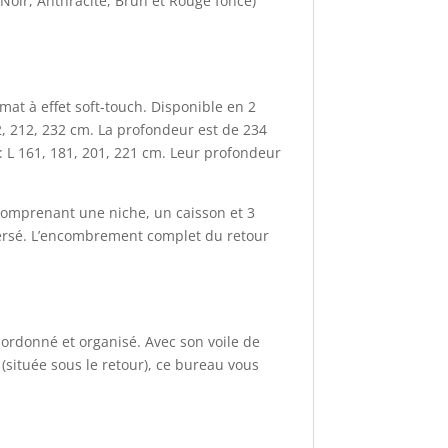
Noir, Anthracite, Brun et Rouge foncé)
at à effet soft-touch. Disponible en 2
2, 212, 232 cm. La profondeur est de 234
: L 161, 181, 201, 221 cm. Leur profondeur
 comprenant une niche, un caisson et 3
inversé. L’encombrement complet du retour
 ordonné et organisé. Avec son voile de
 (située sous le retour), ce bureau vous