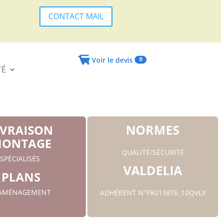
CONTACT MAIL
Voir le devis
0
TÉ
NORMES
IVRAISON
ONTAGE
QUALITÉ/SÉCURITÉ
SPÉCIALISÉS
VALDELIA
PLANS
'AMÉNAGEMENT
ADHÉRENT N°FR013876_10QVLX