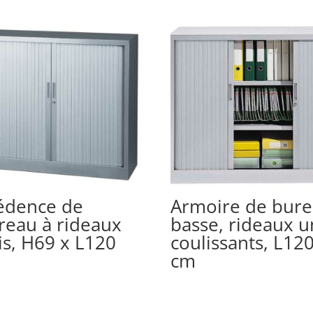
édence de
Armoire de bur
reau à rideaux
basse, rideaux u
is, H69 x L120
coulissants, L12
m
cm