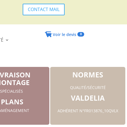
CONTACT MAIL
Voir le devis
0
TÉ
NORMES
IVRAISON
ONTAGE
QUALITÉ/SÉCURITÉ
SPÉCIALISÉS
VALDELIA
PLANS
'AMÉNAGEMENT
ADHÉRENT N°FR013876_10QVLX