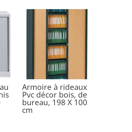
eau
Armoire à rideaux
nis
Pvc décor bois, de
0
bureau, 198 X 100
cm