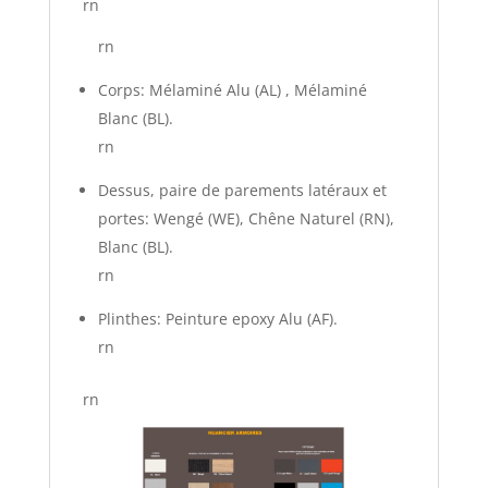
rn
rn
Corps: Mélaminé Alu (AL) , Mélaminé
Blanc (BL).
rn
Dessus, paire de parements latéraux et
portes: Wengé (WE), Chêne Naturel (RN),
Blanc (BL).
rn
Plinthes: Peinture epoxy Alu (AF).
rn
rn